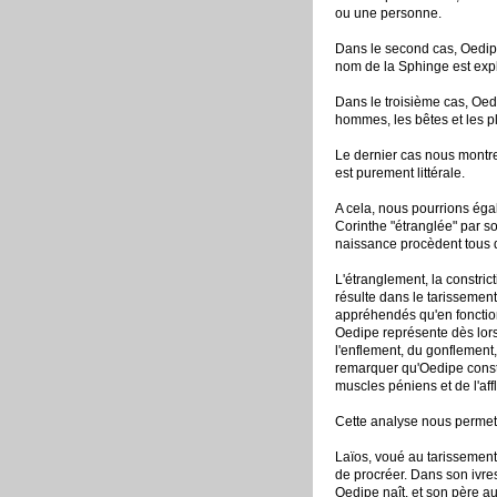
ou une personne.
Dans le second cas, Oedipe
nom de la Sphinge est expli
Dans le troisième cas, Oedi
hommes, les bêtes et les pla
Le dernier cas nous montre
est purement littérale.
A cela, nous pourrions égal
Corinthe "étranglée" par s
naissance procèdent tous 
L'étranglement, la constrict
résulte dans le tarissement
appréhendés qu'en fonction 
Oedipe représente dès lors,
l'enflement, du gonflement
remarquer qu'Oedipe consti
muscles péniens et de l'aff
Cette analyse nous permet 
Laïos, voué au tarissement 
de procréer. Dans son ivres
Oedipe naît, et son père aus