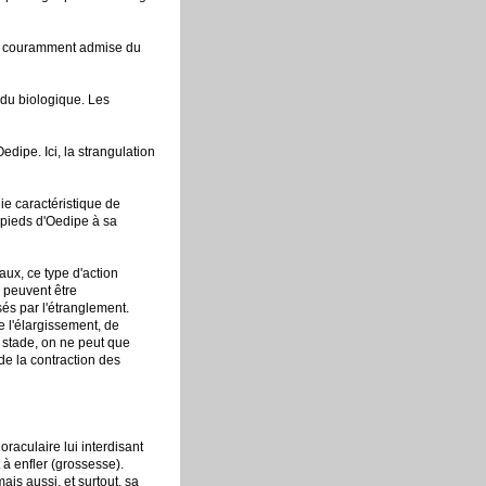
gie couramment admise du
e du biologique. Les
ipe. Ici, la strangulation
ie caractéristique de
 pieds d'Oedipe à sa
aux, ce type d'action
e peuvent être
sés par l'étranglement.
e l'élargissement, de
e stade, on ne peut que
de la contraction des
raculaire lui interdisant
 à enfler (grossesse).
ais aussi, et surtout, sa