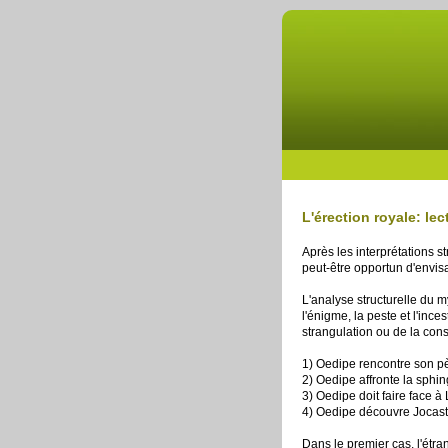
L'érection royale: l
Après les interprétations st
peut-être opportun d'envis
L'analyse structurelle du 
l'énigme, la peste et l'inc
strangulation ou de la const
1) Oedipe rencontre son pèr
2) Oedipe affronte la sphi
3) Oedipe doit faire face à 
4) Oedipe découvre Jocast
Dans le premier cas, l'étr