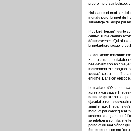
propre mort (symbolisée, da
Naissance et mort sont ici 
mort du père, la mort du fi
sauvetage d'Oedipe par les
Plus tard, lorsqu'il quitte 
celui-ci sur le chemin étro
détumescence. Qui plus est,
la métaphore sexuelle est f
La deuxième rencontre impo
Etranglement et dilatation 
bée devant son énigme, et 
mouvement et étranglant cel
tueuse", ce qui entraîne l
énigme. Dans cet épisode, l
Le mariage d'Oedipe et sa r
après avoir sauvé Thèbes de 
naturelle qu'attend son peu
éjaculations du souverain d
signifier aux Thébains qu'i
mère, et par conséquent "so
schème strangulatoire à l'
sa relation à son fils, elle
peine et du mot sténos qui 
être entendu comme "celui q