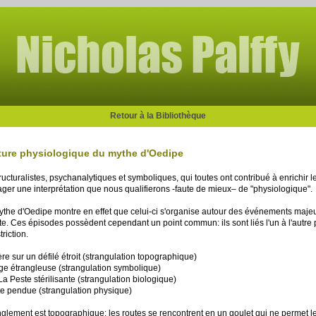
Retour à la Bibliothèque
ecture physiologique du mythe d'Oedipe
ructuralistes, psychanalytiques et symboliques, qui toutes ont contribué à enrichir le
ager une interprétation que nous qualifierons -faute de mieux– de "physiologique".
mythe d'Oedipe montre en effet que celui-ci s'organise autour des événements majeur
este. Ces épisodes possèdent cependant un point commun: ils sont liés l'un à l'autre 
riction.
e sur un défilé étroit (strangulation topographique)
nge étrangleuse (strangulation symbolique)
La Peste stérilisante (strangulation biologique)
e pendue (strangulation physique)
anglement est topographique: les routes se rencontrent en un goulet qui ne permet 