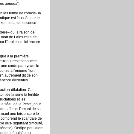
des genoux").
n les terme de l'oracle- la
matique est faussée par le
 exprime la tumescence.
colère– qui a raison de
 mort de Laïos celle de
r l'étroitesse. Ici encore
que à la première.
reux qui restent bouche
 une corde paralysant le
ponse à l'énigme "tort-
e", autrement dit de son
t encore évidentes.
action-dilatation. Car
t de la sorte la fertilité
uctations et les
 le fléau de la Peste, pour
 de Laïos et l'amant de sa
irmant une fois encore le
te comprend le scandale de
e dus- signifiant difficulté,
sténose). Oedipe peut alors
 à peine déguisée au