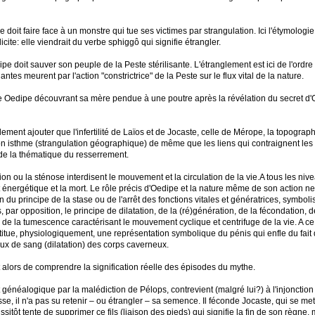
 doit faire face à un monstre qui tue ses victimes par strangulation. Ici l'étymolo
cite: elle viendrait du verbe sphiggô qui signifie étrangler.
pe doit sauver son peuple de la Peste stérilisante. L'étranglement est ici de l'ordr
ntes meurent par l'action "constrictrice" de la Peste sur le flux vital de la nature.
 Oedipe découvrant sa mère pendue à une poutre après la révélation du secret d'Oed
ement ajouter que l'infertilité de Laïos et de Jocaste, celle de Mérope, la topograph
on isthme (strangulation géographique) de même que les liens qui contraignent les
de la thématique du resserrement.
ion ou la sténose interdisent le mouvement et la circulation de la vie.A tous les nive
 énergétique et la mort. Le rôle précis d'Oedipe et la nature même de son action n
du principe de la stase ou de l'arrêt des fonctions vitales et génératrices, symboli
 par opposition, le principe de dilatation, de la (ré)génération, de la fécondation, d
, de la tumescence caractérisant le mouvement cyclique et centrifuge de la vie. A c
tue, physiologiquement, une représentation symbolique du pénis qui enfle du fait 
lux de sang (dilatation) des corps caverneux.
alors de comprendre la signification réelle des épisodes du mythe.
généalogique par la malédiction de Pélops, contrevient (malgré lui?) à l'injonction o
se, il n'a pas su retenir – ou étrangler – sa semence. Il féconde Jocaste, qui se met
sitôt tente de supprimer ce fils (liaison des pieds) qui signifie la fin de son règne, m