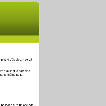
 mythe d'Oedipe, il serait
s que sont le parricide,
par le thème de la
le passage qu'a un attelage