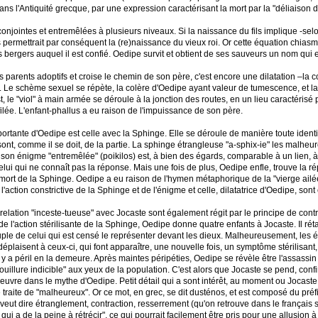
ns l'Antiquité grecque, par une expression caractérisant la mort par la "déliaison 
conjointes et entremêlées à plusieurs niveaux. Si la naissance du fils implique -selo
ls permettrait par conséquent la (re)naissance du vieux roi. Or cette équation chias
 bergers auquel il est confié. Oedipe survit et obtient de ses sauveurs un nom qui
ses parents adoptifs et croise le chemin de son père, c'est encore une dilatation –la 
it. Le schème sexuel se répète, la colère d'Oedipe ayant valeur de tumescence, et la
 le "viol" à main armée se déroule à la jonction des routes, en un lieu caractérisé pa
ilée. L'enfant-phallus a eu raison de l'impuissance de son père.
rtante d'Oedipe est celle avec la Sphinge. Elle se déroule de manière toute identi
sont, comme il se doit, de la partie. La sphinge étrangleuse "a-sphix-ie" les malheu
son énigme "entremêlée" (poikilos) est, à bien des égards, comparable à un lien, à
ui qui ne connaît pas la réponse. Mais une fois de plus, Oedipe enfle, trouve la ré
a mort de la Sphinge. Oedipe a eu raison de l'hymen métaphorique de la "vierge ailé
'action constrictive de la Sphinge et de l'énigme et celle, dilatatrice d'Oedipe, son
elation "inceste-tueuse" avec Jocaste sont également régit par le principe de contr
l'action stérilisante de la Sphinge, Oedipe donne quatre enfants à Jocaste. Il rétabli
ple de celui qui est censé le représenter devant les dieux. Malheureusement, les ér
éplaisent à ceux-ci, qui font apparaître, une nouvelle fois, un symptôme stérilisant,
l y a péril en la demeure. Après maintes péripéties, Oedipe se révèle être l'assassin
uillure indicible" aux yeux de la population. C'est alors que Jocaste se pend, conf
oeuvre dans le mythe d'Oedipe. Petit détail qui a sont intérêt, au moment ou Jocas
 le traite de "malheureux". Or ce mot, en grec, se dit dusténos, et est composé du préfix
veut dire étranglement, contraction, resserrement (qu'on retrouve dans le français 
ui a de la peine à rétrécir", ce qui pourrait facilement être pris pour une allusion